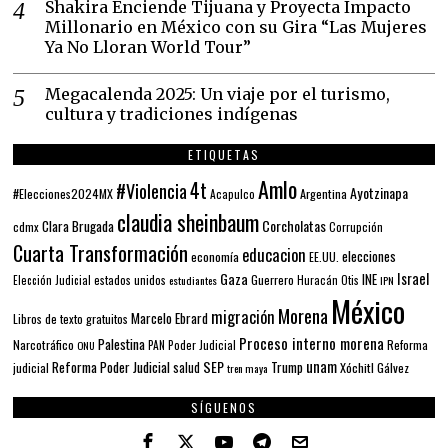
Shakira Enciende Tijuana y Proyecta Impacto
Millonario en México con su Gira “Las Mujeres
Ya No Lloran World Tour”
Megacalenda 2025: Un viaje por el turismo,
cultura y tradiciones indígenas
ETIQUETAS
Amlo
4t
#Violencia
Ayotzinapa
#Elecciones2024MX
Argentina
Acapulco
claudia sheinbaum
Corcholatas
Clara Brugada
cdmx
Corrupción
Cuarta Transformación
educacion
elecciones
economía
EE.UU.
Gaza
Israel
INE
estados unidos
Guerrero
Elección Judicial
estudiantes
Huracán Otis
IPN
México
Morena
migración
Marcelo Ebrard
Libros de texto gratuitos
Proceso interno morena
Palestina
Narcotráfico
PAN
Poder Judicial
Reforma
ONU
unam
SEP
Reforma Poder Judicial
Trump
salud
Xóchitl Gálvez
judicial
tren maya
SÍGUENOS