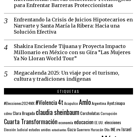
para Enfrentar Barreras Proteccionistas
Enfrentando la Crisis de Juicios Hipotecarios en
Narvarte y Santa María la Ribera: Hacia una
Solución Efectiva
Shakira Enciende Tijuana y Proyecta Impacto
Millonario en México con su Gira “Las Mujeres
Ya No Lloran World Tour”
Megacalenda 2025: Un viaje por el turismo,
cultura y tradiciones indígenas
ETIQUETAS
Amlo
4t
#Violencia
Ayotzinapa
#Elecciones2024MX
Argentina
Acapulco
claudia sheinbaum
Corcholatas
Clara Brugada
cdmx
Corrupción
Cuarta Transformación
educacion
elecciones
economía
EE.UU.
Gaza
Israel
INE
estados unidos
Guerrero
Elección Judicial
estudiantes
Huracán Otis
IPN