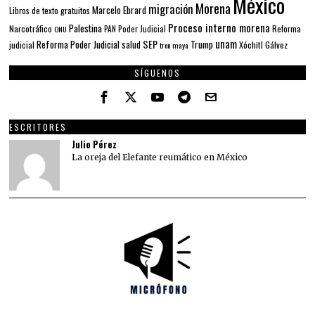
México
Morena
migración
Marcelo Ebrard
Libros de texto gratuitos
Proceso interno morena
Palestina
Narcotráfico
PAN
Poder Judicial
Reforma
ONU
unam
SEP
Reforma Poder Judicial
Trump
salud
Xóchitl Gálvez
judicial
tren maya
SÍGUENOS
ESCRITORES
Julio Pérez
La oreja del Elefante reumático en México