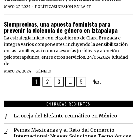
MAYO 27, 2024
POLÍTICA
·
SUCESIÓN EN LA 4T
Siemprevivas, una apuesta feminista para
prevenir la violencia de género en Iztapalapa
La estrategia inició con el gobierno de Clara Brugada e
integra varios componentes, incluyendo la sensibilización
en las familias, así como asesorías jurídicas y atención
psicoterapéutica, entre otros servicios. 24/05/2024 (Ciudad
de
MAYO 24, 2024
GÉNERO
1
2
3
…
5
Next
ENTRADAS RECIENTES
La oreja del Elefante reumático en México
Pymes Mexicanas y el Reto del Comercio
Internacional: Nuevas Soluciones Tecnológicas