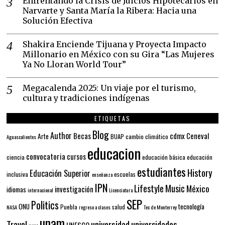
Enfrentando la Crisis de Juicios Hipotecarios en
Narvarte y Santa María la Ribera: Hacia una
Solución Efectiva
Shakira Enciende Tijuana y Proyecta Impacto
Millonario en México con su Gira “Las Mujeres
Ya No Lloran World Tour”
Megacalenda 2025: Un viaje por el turismo,
cultura y tradiciones indígenas
ETIQUETAS
Blog
Author
Becas
cdmx
Ceneval
Arte
BUAP
cambio climático
Aguascalientes
educacion
convocatoria
cursos
ciencia
educación básica
educación
estudiantes
History
Educación Superior
inclusiva
escuelas
enseñanza
IPN
Lifestyle
Music
México
investigación
idiomas
internacional
Licenciatura
SEP
Politics
ONU
tecnología
Puebla
salud
NASA
regreso a clases
Tec de Monterrey
unam
Travel
universidad
universidades
UNESCO