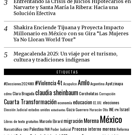
Enfrentando la Crisis de Juicios Hipotecarios en
Narvarte y Santa María la Ribera: Hacia una
Solución Efectiva
Shakira Enciende Tijuana y Proyecta Impacto
Millonario en México con su Gira “Las Mujeres
Ya No Lloran World Tour”
Megacalenda 2025: Un viaje por el turismo,
cultura y tradiciones indígenas
ETIQUETAS
Amlo
4t
#Violencia
Ayotzinapa
#Elecciones2024MX
Argentina
Acapulco
claudia sheinbaum
Corcholatas
Clara Brugada
cdmx
Corrupción
Cuarta Transformación
educacion
elecciones
economía
EE.UU.
Gaza
Israel
INE
estados unidos
Guerrero
Elección Judicial
estudiantes
Huracán Otis
IPN
México
Morena
migración
Marcelo Ebrard
Libros de texto gratuitos
Proceso interno morena
Palestina
Narcotráfico
PAN
Poder Judicial
Reforma
ONU