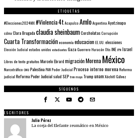
ETIQUETAS
Amlo
4t
#Violencia
Ayotzinapa
#Elecciones2024MX
Argentina
Acapulco
claudia sheinbaum
Corcholatas
Clara Brugada
cdmx
Corrupción
Cuarta Transformación
educacion
elecciones
economía
EE.UU.
Gaza
Israel
INE
estados unidos
Guerrero
Elección Judicial
estudiantes
Huracán Otis
IPN
México
Morena
migración
Marcelo Ebrard
Libros de texto gratuitos
Proceso interno morena
Palestina
Narcotráfico
PAN
Poder Judicial
Reforma
ONU
unam
SEP
Reforma Poder Judicial
Trump
salud
Xóchitl Gálvez
judicial
tren maya
SÍGUENOS
ESCRITORES
Julio Pérez
La oreja del Elefante reumático en México