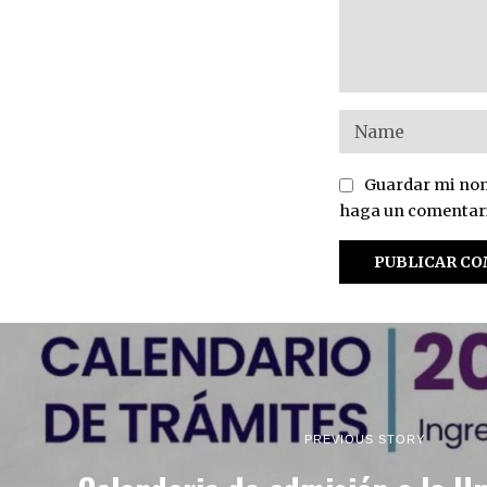
Guardar mi nomb
haga un comentar
PREVIOUS STORY