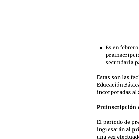
Es en febrero
preinscripci
secundaria pa
Estas son las fe
Educación Básica
incorporadas al 
Preinscripción 
El periodo de pr
ingresarán al
pr
una vez efectuad