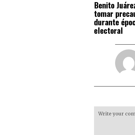
Benito Juáre
tomar preca
durante épo
electoral