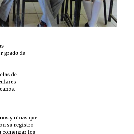
las
r grado de
elas de
culares
icanos.
iños y niñas que
on su registro
ra comenzar los