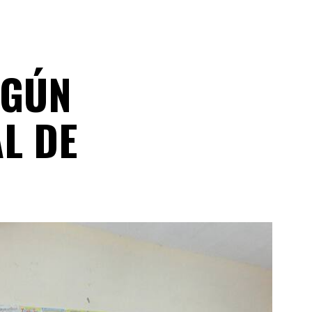
EGÚN
L DE
4