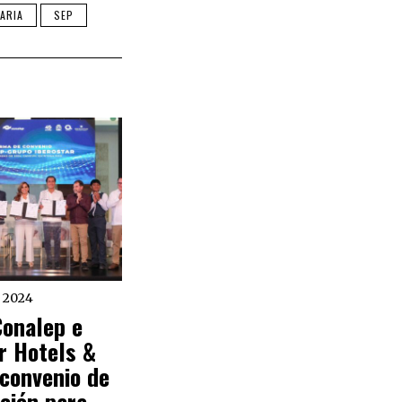
ARIA
SEP
 2024
Conalep e
r Hotels &
convenio de
ción para