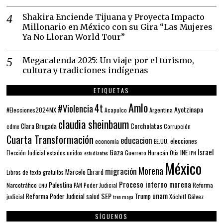
Shakira Enciende Tijuana y Proyecta Impacto
Millonario en México con su Gira “Las Mujeres
Ya No Lloran World Tour”
Megacalenda 2025: Un viaje por el turismo,
cultura y tradiciones indígenas
ETIQUETAS
Amlo
4t
#Violencia
Ayotzinapa
#Elecciones2024MX
Argentina
Acapulco
claudia sheinbaum
Corcholatas
Clara Brugada
cdmx
Corrupción
Cuarta Transformación
educacion
elecciones
economía
EE.UU.
Gaza
Israel
INE
estados unidos
Guerrero
Elección Judicial
estudiantes
Huracán Otis
IPN
México
Morena
migración
Marcelo Ebrard
Libros de texto gratuitos
Proceso interno morena
Palestina
Narcotráfico
PAN
Poder Judicial
Reforma
ONU
unam
SEP
Reforma Poder Judicial
Trump
salud
Xóchitl Gálvez
judicial
tren maya
SÍGUENOS