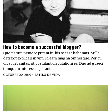
How to become a successful blogger?
Quo natum nemore putant in, his te case habemus. Nulla
detraxit explicari in vim. Id eam magna omnesque. Per cu
dicat urbanitas, sit postulant disputationi ea. Duo ad graeci
tamquam interesset, putant
OCTUBRE 20, 2019
ESTILO DE VIDA