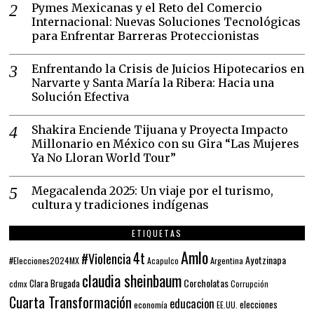
Pymes Mexicanas y el Reto del Comercio
Internacional: Nuevas Soluciones Tecnológicas
para Enfrentar Barreras Proteccionistas
Enfrentando la Crisis de Juicios Hipotecarios en
Narvarte y Santa María la Ribera: Hacia una
Solución Efectiva
Shakira Enciende Tijuana y Proyecta Impacto
Millonario en México con su Gira “Las Mujeres
Ya No Lloran World Tour”
Megacalenda 2025: Un viaje por el turismo,
cultura y tradiciones indígenas
ETIQUETAS
Amlo
4t
#Violencia
Ayotzinapa
#Elecciones2024MX
Argentina
Acapulco
claudia sheinbaum
Corcholatas
Clara Brugada
cdmx
Corrupción
Cuarta Transformación
educacion
elecciones
economía
EE.UU.