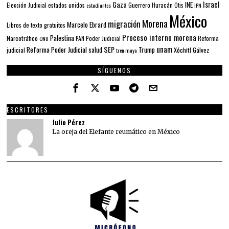
Gaza
Israel
INE
estados unidos
Guerrero
Elección Judicial
estudiantes
Huracán Otis
IPN
México
Morena
migración
Marcelo Ebrard
Libros de texto gratuitos
Proceso interno morena
Palestina
Narcotráfico
PAN
Poder Judicial
Reforma
ONU
unam
SEP
Reforma Poder Judicial
Trump
salud
Xóchitl Gálvez
judicial
tren maya
SÍGUENOS
ESCRITORES
Julio Pérez
La oreja del Elefante reumático en México