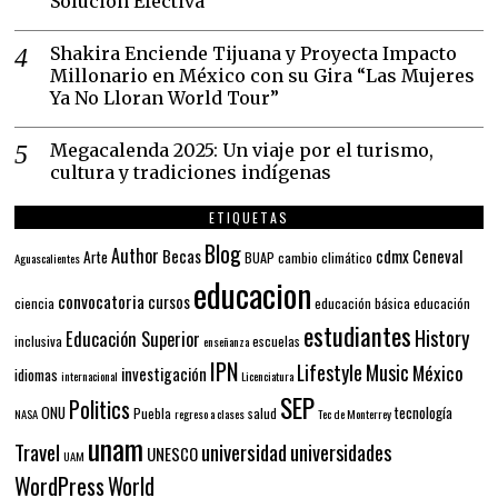
Solución Efectiva
Shakira Enciende Tijuana y Proyecta Impacto
Millonario en México con su Gira “Las Mujeres
Ya No Lloran World Tour”
Megacalenda 2025: Un viaje por el turismo,
cultura y tradiciones indígenas
ETIQUETAS
Blog
Author
Becas
cdmx
Ceneval
Arte
BUAP
cambio climático
Aguascalientes
educacion
convocatoria
cursos
ciencia
educación básica
educación
estudiantes
History
Educación Superior
inclusiva
escuelas
enseñanza
IPN
Lifestyle
Music
México
investigación
idiomas
internacional
Licenciatura
SEP
Politics
ONU
tecnología
Puebla
salud
NASA
regreso a clases
Tec de Monterrey
unam
Travel
universidad
universidades
UNESCO
UAM
WordPress
World