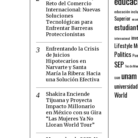
educac
Reto del Comercio
Internacional: Nuevas
educación inclu
Soluciones
Superior
ense
Tecnológicas para
estudian
Enfrentar Barreras
Proteccionistas
inv
internacional
Lifestyle
M
Enfrentando la Crisis
Politics
de Juicios
Pue
Hipotecarios en
SEP
Tec de Mon
Narvarte y Santa
unam
María la Ribera: Hacia
UAM
una Solución Efectiva
universidad
World
Shakira Enciende
Tijuana y Proyecta
Impacto Millonario
en México con su Gira
“Las Mujeres Ya No
Lloran World Tour”