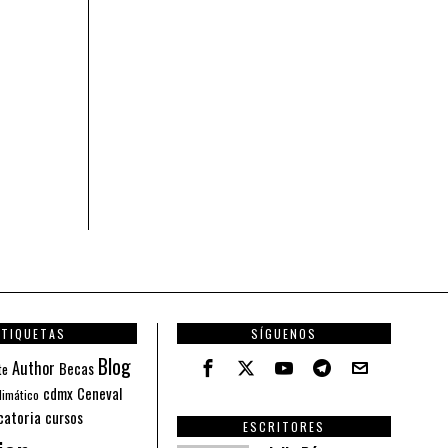
ETIQUETAS
SÍGUENOS
Blog
Author
Becas
te
cdmx
Ceneval
limático
catoria
cursos
ESCRITORES