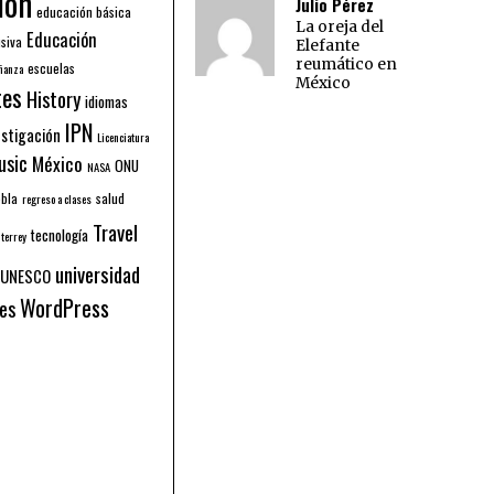
ion
Julio Pérez
educación básica
La oreja del
Educación
siva
Elefante
reumático en
escuelas
ñanza
México
tes
History
idiomas
IPN
estigación
Licenciatura
usic
México
ONU
NASA
bla
salud
regreso a clases
Travel
tecnología
terrey
universidad
UNESCO
WordPress
es