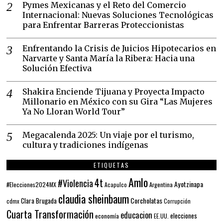
Pymes Mexicanas y el Reto del Comercio
Internacional: Nuevas Soluciones Tecnológicas
para Enfrentar Barreras Proteccionistas
Enfrentando la Crisis de Juicios Hipotecarios en
Narvarte y Santa María la Ribera: Hacia una
Solución Efectiva
Shakira Enciende Tijuana y Proyecta Impacto
Millonario en México con su Gira “Las Mujeres
Ya No Lloran World Tour”
Megacalenda 2025: Un viaje por el turismo,
cultura y tradiciones indígenas
ETIQUETAS
Amlo
4t
#Violencia
Ayotzinapa
#Elecciones2024MX
Argentina
Acapulco
claudia sheinbaum
Corcholatas
Clara Brugada
cdmx
Corrupción
Cuarta Transformación
educacion
elecciones
economía
EE.UU.