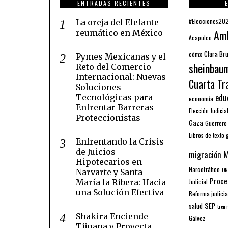
ENTRADAS RECIENTES
#Elecciones20
La oreja del Elefante
Am
reumático en México
Acapulco
Clara Br
cdmx
Pymes Mexicanas y el
sheinbau
Reto del Comercio
Internacional: Nuevas
Cuarta Tr
Soluciones
edu
Tecnológicas para
economía
Enfrentar Barreras
Elección Judicia
Proteccionistas
Gaza
Guerrero
Libros de texto 
Enfrentando la Crisis
de Juicios
M
migración
Hipotecarios en
Narcotráfico
ON
Narvarte y Santa
Proce
María la Ribera: Hacia
Judicial
una Solución Efectiva
Reforma judicia
SEP
salud
tren
Shakira Enciende
Gálvez
Tijuana y Proyecta