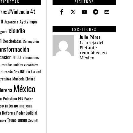
ETIQUETAS
SÍGUENOS
4t
#Violencia
24MX
lo
Ayotzinapa
Argentina
claudia
ESCRITORES
ugada
Julio Pérez
m
Corcholatas
Corrupción
La oreja del
ansformación
Elefante
reumático en
cacion
elecciones
EE.UU.
México
estados unidos
l
estudiantes
Israel
INE
Huracán Otis
IPN
Marcelo Ebrard
gratuitos
México
orena
Palestina
PAN
Poder
U
so interno morena
Reforma Poder Judicial
l
unam
Trump
Xóchitl
 maya