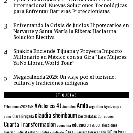
Internacional: Nuevas Soluciones Tecnológicas
para Enfrentar Barreras Proteccionistas
Enfrentando la Crisis de Juicios Hipotecarios en
Narvarte y Santa María la Ribera: Hacia una
Solución Efectiva
Shakira Enciende Tijuana y Proyecta Impacto
Millonario en México con su Gira “Las Mujeres
Ya No Lloran World Tour”
Megacalenda 2025: Un viaje por el turismo,
cultura y tradiciones indígenas
ETIQUETAS
Amlo
4t
#Violencia
Ayotzinapa
#Elecciones2024MX
Argentina
Acapulco
claudia sheinbaum
Corcholatas
Clara Brugada
cdmx
Corrupción
Cuarta Transformación
educacion
elecciones
economía
EE.UU.
Gaza
Israel
INE
estados unidos
Guerrero
Elección Judicial
estudiantes
Huracán Otis
IPN