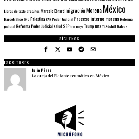
México
Morena
migración
Marcelo Ebrard
Libros de texto gratuitos
Proceso interno morena
Palestina
Narcotráfico
PAN
Poder Judicial
Reforma
ONU
unam
SEP
Reforma Poder Judicial
Trump
salud
Xóchitl Gálvez
judicial
tren maya
SÍGUENOS
ESCRITORES
Julio Pérez
La oreja del Elefante reumático en México