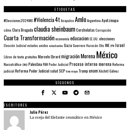
ETIQUETAS
Amlo
4t
#Violencia
Ayotzinapa
#Elecciones2024MX
Argentina
Acapulco
claudia sheinbaum
Corcholatas
Clara Brugada
cdmx
Corrupción
Cuarta Transformación
educacion
elecciones
economía
EE.UU.
Gaza
Israel
INE
estados unidos
Guerrero
Elección Judicial
estudiantes
Huracán Otis
IPN
México
Morena
migración
Marcelo Ebrard
Libros de texto gratuitos
Proceso interno morena
Palestina
Narcotráfico
PAN
Poder Judicial
Reforma
ONU
unam
SEP
Reforma Poder Judicial
Trump
salud
Xóchitl Gálvez
judicial
tren maya
SÍGUENOS
ESCRITORES
Julio Pérez
La oreja del Elefante reumático en México