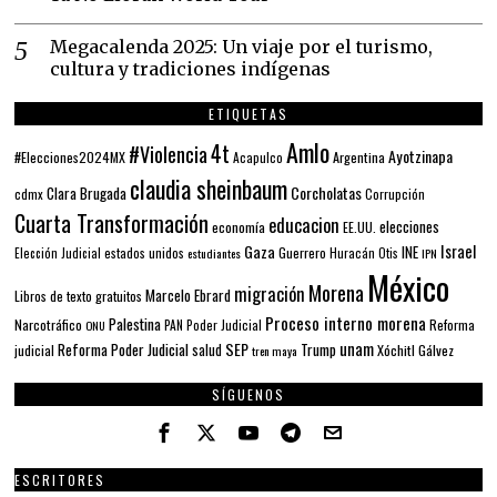
Megacalenda 2025: Un viaje por el turismo,
cultura y tradiciones indígenas
ETIQUETAS
Amlo
4t
#Violencia
Ayotzinapa
#Elecciones2024MX
Argentina
Acapulco
claudia sheinbaum
Corcholatas
Clara Brugada
cdmx
Corrupción
Cuarta Transformación
educacion
elecciones
economía
EE.UU.
Gaza
Israel
INE
estados unidos
Guerrero
Elección Judicial
estudiantes
Huracán Otis
IPN
México
Morena
migración
Marcelo Ebrard
Libros de texto gratuitos
Proceso interno morena
Palestina
Narcotráfico
PAN
Poder Judicial
Reforma
ONU
unam
SEP
Reforma Poder Judicial
Trump
salud
Xóchitl Gálvez
judicial
tren maya
SÍGUENOS
ESCRITORES