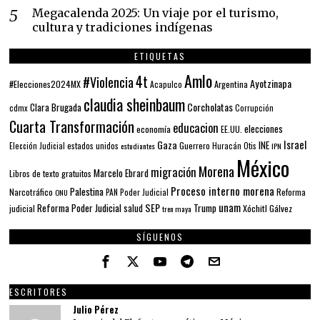
Megacalenda 2025: Un viaje por el turismo,
cultura y tradiciones indígenas
ETIQUETAS
Amlo
4t
#Violencia
Ayotzinapa
#Elecciones2024MX
Argentina
Acapulco
claudia sheinbaum
Corcholatas
Clara Brugada
cdmx
Corrupción
Cuarta Transformación
educacion
elecciones
economía
EE.UU.
Gaza
Israel
INE
estados unidos
Guerrero
Elección Judicial
estudiantes
Huracán Otis
IPN
México
Morena
migración
Marcelo Ebrard
Libros de texto gratuitos
Proceso interno morena
Palestina
Narcotráfico
PAN
Poder Judicial
Reforma
ONU
unam
SEP
Reforma Poder Judicial
Trump
salud
Xóchitl Gálvez
judicial
tren maya
SÍGUENOS
ESCRITORES
Julio Pérez