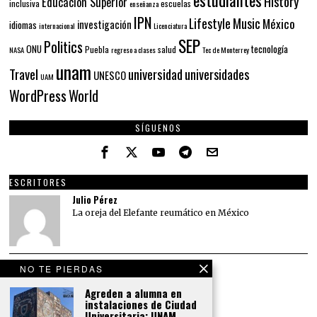
estudiantes
History
Educación Superior
inclusiva
escuelas
enseñanza
IPN
Lifestyle
Music
México
investigación
idiomas
internacional
Licenciatura
SEP
Politics
ONU
tecnología
Puebla
salud
NASA
regreso a clases
Tec de Monterrey
unam
Travel
universidad
universidades
UNESCO
UAM
WordPress
World
SÍGUENOS
ESCRITORES
Julio Pérez
La oreja del Elefante reumático en México
NO TE PIERDAS
Agreden a alumna en
instalaciones de Ciudad
Universitaria: UNAM