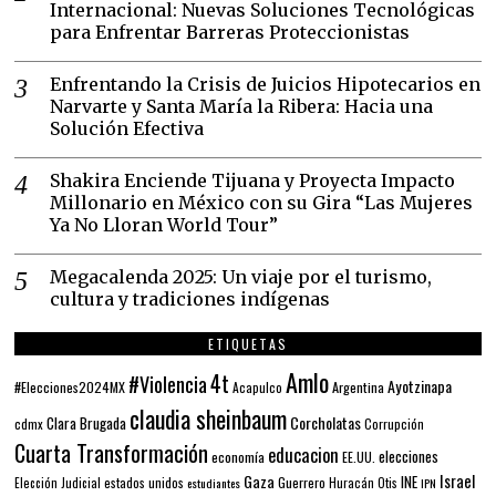
Internacional: Nuevas Soluciones Tecnológicas
para Enfrentar Barreras Proteccionistas
Enfrentando la Crisis de Juicios Hipotecarios en
Narvarte y Santa María la Ribera: Hacia una
Solución Efectiva
Shakira Enciende Tijuana y Proyecta Impacto
Millonario en México con su Gira “Las Mujeres
Ya No Lloran World Tour”
Megacalenda 2025: Un viaje por el turismo,
cultura y tradiciones indígenas
ETIQUETAS
Amlo
4t
#Violencia
Ayotzinapa
#Elecciones2024MX
Argentina
Acapulco
claudia sheinbaum
Corcholatas
Clara Brugada
cdmx
Corrupción
Cuarta Transformación
educacion
elecciones
economía
EE.UU.
Gaza
Israel
INE
estados unidos
Guerrero
Elección Judicial
estudiantes
Huracán Otis
IPN