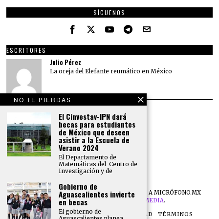
SÍGUENOS
ESCRITORES
Julio Pérez
La oreja del Elefante reumático en México
NO TE PIERDAS
El Cinvestav-IPN dará
becas para estudiantes
de México que deseen
asistir a la Escuela de
Verano 2024
El Departamento de
Matemáticas del Centro de
Investigación y de
Gobierno de
Aguascalientes invierte
©
2026
TODOS LOS DERECHOS RESERVADOS A MICRÓFONO.MX
en becas
DESARROLLO POR
NB DIGITAL MEDIA
.
El gobierno de
NOSOTROS
POLÍTICA DE PRIVACIDAD
TÉRMINOS
Aguascalientes planea