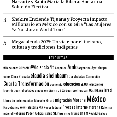
Narvarte y Santa María la Ribera: Hacia una
Solución Efectiva
Shakira Enciende Tijuana y Proyecta Impacto
Millonario en México con su Gira “Las Mujeres
Ya No Lloran World Tour”
Megacalenda 2025: Un viaje por el turismo,
cultura y tradiciones indígenas
ETIQUETAS
Amlo
4t
#Violencia
Ayotzinapa
#Elecciones2024MX
Argentina
Acapulco
claudia sheinbaum
Corcholatas
Clara Brugada
cdmx
Corrupción
Cuarta Transformación
educacion
elecciones
economía
EE.UU.
Gaza
Israel
INE
estados unidos
Guerrero
Elección Judicial
estudiantes
Huracán Otis
IPN
México
Morena
migración
Marcelo Ebrard
Libros de texto gratuitos
Proceso interno morena
Palestina
Narcotráfico
PAN
Poder Judicial
Reforma
ONU
unam
SEP
Reforma Poder Judicial
Trump
salud
Xóchitl Gálvez
judicial
tren maya