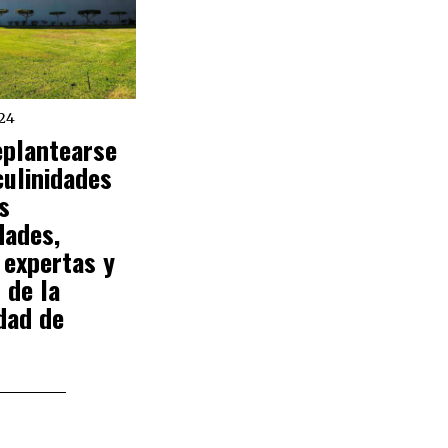
24
eplantearse
ulinidades
s
dades,
 expertas y
 de la
dad de