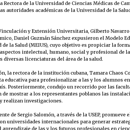
 la Rectora de la Universidad de Ciencias Médicas de C
las autoridades académicas de la Universidad de la Salu
 Vinculación y Extensión Universitaria, Gilberto Navarro
émico, Daniel Guzmán Sánchez expusieron el Modelo Edu
 de la Salud (MEIUS), cuyo objetivo es propiciar la form
aspectos intelectual, humano, social y profesional de la
s diversas licenciaturas del área de la salud.
ón, la rectora de la institución cubana, Tamara Chaos C
rta educativa para profesionalizar a las y los alumnos e
aís. Posteriormente, condujo un recorrido por las facult
in de mostrar a los representantes poblanos las instala
y realizan investigaciones.
ente de Sergio Salomón, a través de la USEP, promueve e
n universidades internacionales para generar estrateg
 aprendizaje de las y los futuros profesionales en cienc