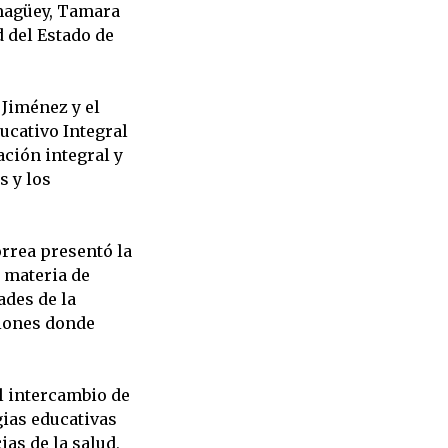
amagüey, Tamara
d del Estado de
 Jiménez y el
cativo Integral
ación integral y
s y los
orrea presentó la
n materia de
ades de la
ciones donde
l intercambio de
ias educativas
ias de la salud,