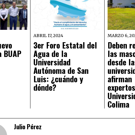
ABRIL 17, 2024
MARZO 6, 20
uevo
3er Foro Estatal del
Deben r
la BUAP
Agua de la
las masc
Universidad
desde la
Autónoma de San
universi
Luis: ¿cuándo y
afirman
dónde?
expertos
Universi
Colima
Julio Pérez